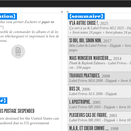
ation}
{sommaire}
hie vous permet d'acheter et
payer en
V'LÀ AUTRE CHOSE !
,
2025
).
™
Ça sert à ça & Label Frères M12 2025 - Di
possible de commander les albums et de les
+ livret textes 24 pages + livret photos 24 p
 en téléchargeant et imprimant le bon de
SI OUI, OUI. SINON NON
sous.
,
2017
Béla Label & Label Frères - Digipak + livre
pages
MAIS MONSIEUR MARCŒUR…
,
2014
Plonk & Replonk Éditeurs - Label Frères - 1
cm - 104 pages
TRAVAUX PRATIQUES
,
2008
Label Frères M10 2008 - Digipak + livret 1
BUS 24
,
2006
Label Frères A1/1 2006 - Digipak
té}
L APOSTROPHE
,
2005
Label Frères M9 2005 - Digipak + livret 16
US POSTAGE SUSPENDED
PLUSIEURS CAS DE FIGURE
,
2001
rs destined for the United States can
Label Frères M8 2001 - Digipak + livret 18
nsidered due to US government
M,A,R, ET COEUR COMME …
,
1998