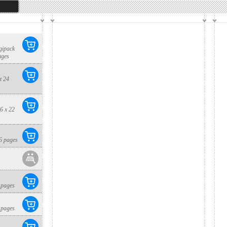
gipack
ages
t 24
6 x 22
6 pages
 pages
 pages