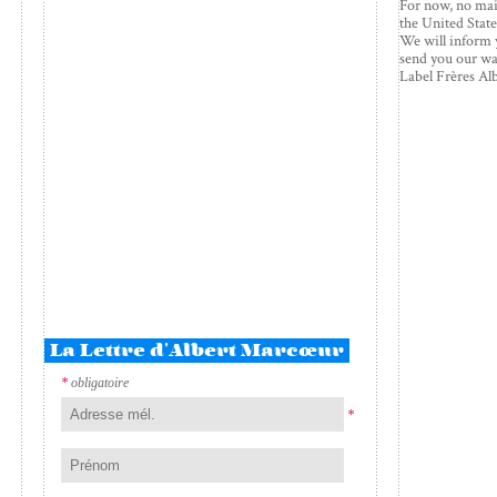
For now, no mai
the United State
We will inform 
send you our wa
Label Frères A
La Lettre d'Albert Marcœur
*
obligatoire
*