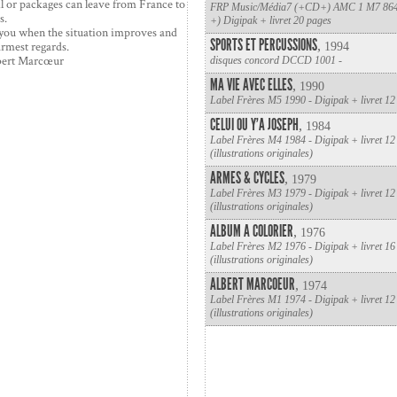
l or packages can leave from France to
FRP Music/Média7 (+CD+) AMC 1 M7 864
s.
+) Digipak + livret 20 pages
you when the situation improves and
SPORTS ET PERCUSSIONS
,
rmest regards.
1994
lbert Marcœur
disques concord DCCD 1001 -
MA VIE AVEC ELLES
,
1990
Label Frères M5 1990 - Digipak + livret 12
CELUI OU Y’A JOSEPH
,
1984
Label Frères M4 1984 - Digipak + livret 12
(illustrations originales)
ARMES & CYCLES
,
1979
Label Frères M3 1979 - Digipak + livret 12
(illustrations originales)
ALBUM A COLORIER
,
1976
Label Frères M2 1976 - Digipak + livret 16
(illustrations originales)
ALBERT MARCOEUR
,
1974
Label Frères M1 1974 - Digipak + livret 12
(illustrations originales)